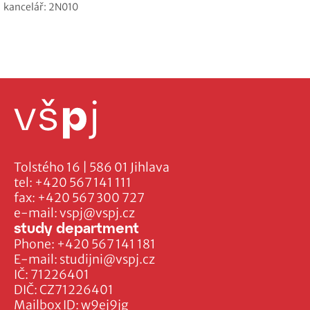
kancelář: 2N010
Tolstého 16 | 586 01 Jihlava
tel:
+420 567 141 111
fax:
+420 567 300 727
e-mail:
vspj@vspj.cz
study department
Phone:
+420 567 141 181
E-mail:
studijni@vspj.cz
IČ: 71226401
DIČ: CZ71226401
Mailbox ID: w9ej9jg