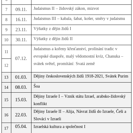
Judaismus II – židovský zákon, mizvot
09.11.
7
Judaismus III – kabala, šabat, košer, směry v judaismu
16.11.
8
Výňatky z dějin židů I
23.11.
9
Výňatky z dějin židů II
30.11.
10
Judaismus a kořeny křesťanství, prolínání tradic v
11
evropské diaspoře, malý vědomostní kvíz, Chanuka –
07.12.
svátek světel, promítání: Svatá země
12
Dějiny československých židů 1918-2021, Svátek Purim
01.03.
13
Šoa
08.03.
14
Dějiny Izraele I – Vznik státu Izrael, arabsko-židovský
15.03.
15
konflikt
Dějiny Izraele II – Alija, Návrat židů do Izraele, Češi a
22.03.
16
Slováci v Izraeli
05.04.
Izraelská kultura a společnost I
17