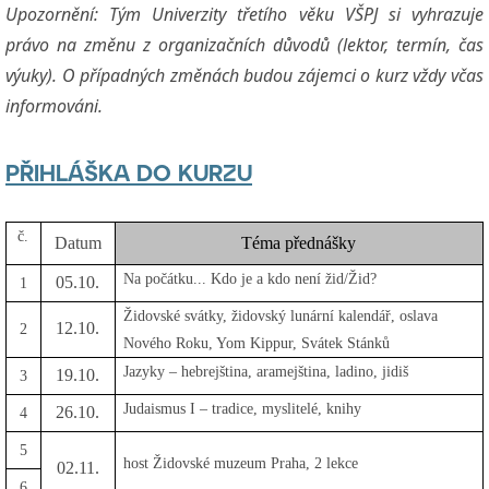
Upozornění: Tým Univerzity třetího věku VŠPJ si vyhrazuje
právo na změnu z organizačních důvodů (lektor, termín, čas
výuky). O případných změnách budou zájemci o kurz vždy včas
informováni.
PŘIHLÁŠKA DO KURZU
č.
Datum
Téma přednášky
Na počátku... Kdo je a kdo není žid/Žid?
05.10.
1
Židovské svátky, židovský lunární kalendář, oslava
12.10.
2
Nového Roku, Yom Kippur, Svátek Stánků
Jazyky – hebrejština, aramejština, ladino, jidiš
19.10.
3
Judaismus I – tradice, myslitelé, knihy
26.10.
4
5
host Židovské muzeum Praha, 2 lekce
02.11.
6