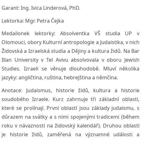
Garant:
Ing. Ivica Linderová, PhD.
Lektorka:
Mgr. Petra Čejka
Medailonek lektorky:
Absolventka VŠ studia UP v
Olomouci, obory Kulturní antropologie a Judaistika, v nich
Židovská a Izraelská studia a Dějiny a kultura židů. Na Bar
Illan University v Tel Avivu absolvovala v oboru Jewish
Studies. Izraeli se věnuje dlouhodobě. Mluví několika
jazyky: angličtina, ruština, hebrejština a němčina.
Anotace:
Judaismus, historie židů, kultura a historie
soudobého Izraele. Kurz zahrnuje tři základní oblasti,
které se prolínají. První oblastí jsou základy judaismu, s
důrazem na svátky a s nimi spojenými tradicemi (během
roku v návaznosti na židovský kalendář). Druhou oblastí
je historie židů, zaměřená na významné události a