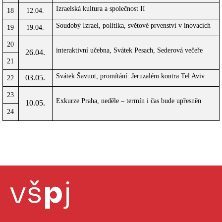
Izraelská kultura a společnost II
18
12.04.
Soudobý Izrael, politika, světové prvenství v inovacích
19
19.04.
20
interaktivní učebna, Svátek Pesach, Sederová večeře
26.04.
21
Svátek Šavuot, promítání: Jeruzalém kontra Tel Aviv
03.05.
22
23
Exkurze Praha, neděle – termín i čas bude upřesněn
10.05.
24