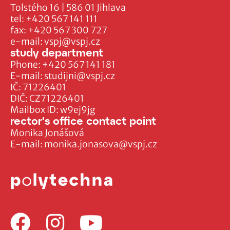
Tolstého 16 | 586 01 Jihlava
tel:
+420 567 141 111
fax:
+420 567 300 727
e-mail:
vspj@vspj.cz
study department
Phone:
+420 567 141 181
E-mail:
studijni@vspj.cz
IČ: 71226401
DIČ: CZ71226401
Mailbox ID: w9ej9jg
rector's office contact point
Monika Jonášová
E-mail:
monika.jonasova@vspj.cz