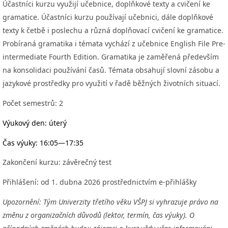
Účastníci kurzu využijí učebnice, doplňkové texty a cvičení ke
gramatice.
Účastníci kurzu používají učebnici, dále doplňkové
texty k četbě i poslechu a různá doplňovací cvičení ke gramatice.
Probíraná gramatika i témata vychází z učebnice English File Pre-
intermediate Fourth Edition. Gramatika je zaměřená především
na konsolidaci používání časů. Témata obsahují slovní zásobu a
jazykové prostředky pro využití v řadě běžných životních situací.
Počet semestrů:
2
Výukový den:
úterý
Čas výuky:
16:05—17:35
Zakončení kurzu:
závěrečný test
Přihlášení:
od 1. dubna 2026 prostřednictvím e-přihlášky
Upozornění: Tým Univerzity třetího věku VŠPJ si vyhrazuje právo na
změnu z organizačních důvodů (lektor, termín, čas výuky). O