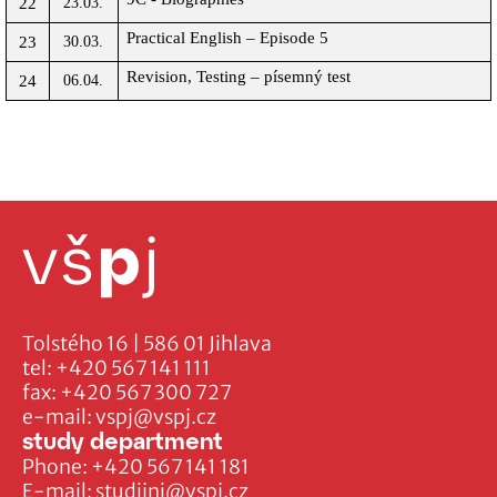
22
23.03.
Practical English – Episode 5
23
30.03.
Revision, Testing – písemný test
24
06.04.
Tolstého 16 | 586 01 Jihlava
tel:
+420 567 141 111
fax:
+420 567 300 727
e-mail:
vspj@vspj.cz
study department
Phone:
+420 567 141 181
E-mail:
studijni@vspj.cz