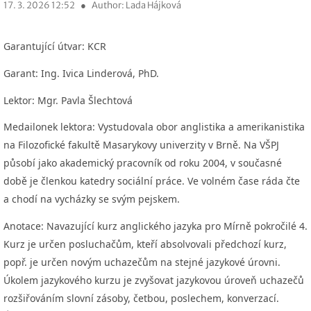
17. 3. 2026 12:52
●
Author: Lada Hájková
Garantující útvar:
KCR
Garant:
Ing. Ivica Linderová, PhD.
Lektor:
Mgr. Pavla Šlechtová
Medailonek lektora:
Vystudovala obor anglistika a amerikanistika
na Filozofické fakultě Masarykovy univerzity v Brně. Na VŠPJ
působí jako akademický pracovník od roku 2004, v současné
době je členkou katedry sociální práce. Ve volném čase ráda čte
a chodí na vycházky se svým pejskem.
Anotace:
Navazující kurz anglického jazyka pro Mírně pokročilé 4.
Kurz je určen posluchačům, kteří absolvovali předchozí kurz,
popř. je určen novým uchazečům na stejné jazykové úrovni.
Úkolem jazykového kurzu je zvyšovat jazykovou úroveň uchazečů
rozšiřováním slovní zásoby, četbou, poslechem, konverzací.