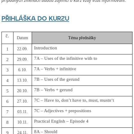
případných změnách budou zájemci o kurz vždy včas informováni.
PŘIHLÁŠKA DO KURZU
č.
Datum
Téma přednášky
Introduction
1
22.09.
7A – Uses of the infinitive with to
2
29.09.
7A – Verbs + infinitive
3
6.10.
7B – Uses of the gerund
4
13.10.
7B – Verbs + gerund
5
20.10.
7C – Have to, don’t have to, must, mustn‘t
6
27.10.
7C – Adjectives + prepositions
7
03.11.
Practical English – Episode 4
8
10.11.
8A – Should
9
24.11.