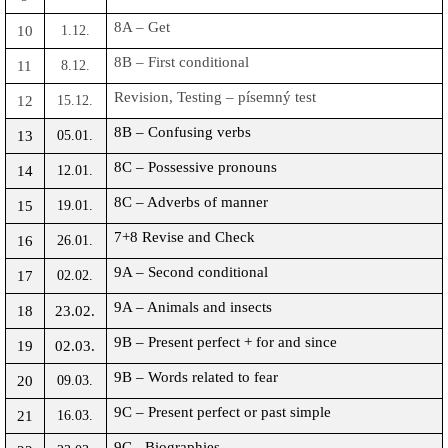
8A – Get
10
1.12.
8B – First conditional
11
8.12.
Revision, Testing – písemný test
12
15.12.
8B – Confusing verbs
13
05.01.
8C – Possessive pronouns
14
12.01.
8C – Adverbs of manner
15
19.01.
7+8 Revise and Check
16
26.01.
9A – Second conditional
17
02.02.
9A – Animals and insects
18
23.02.
9B – Present perfect + for and since
19
02.03.
9B – Words related to fear
20
09.03.
9C – Present perfect or past simple
21
16.03.
9C - Biographies