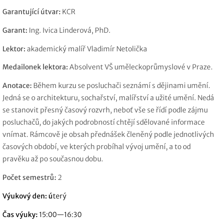
Garantující útvar:
KCR
Garant:
Ing. Ivica Linderová, PhD.
Lektor:
akademický malíř Vladimír Netolička
Medailonek lektora:
Absolvent VŠ uměleckoprůmyslové v Praze.
Anotace:
Během kurzu se posluchači seznámí s dějinami umění.
Jedná se o architekturu, sochařství, malířství a užité umění. Nedá
se stanovit přesný časový rozvrh, neboť vše se řídí podle zájmu
posluchačů, do jakých podrobností chtějí sdělované informace
vnímat. Rámcově je obsah přednášek členěný podle jednotlivých
časových období, ve kterých probíhal vývoj umění, a to od
pravěku až po současnou dobu.
Počet semestrů:
2
Výukový den: ú
terý
Čas výuky:
15:00—16:30