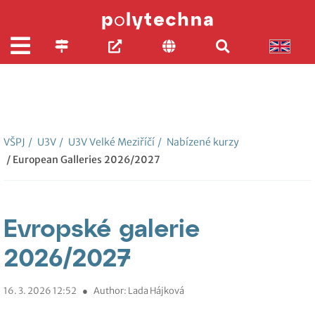
VŠPJ
/
U3V
/
U3V Velké Meziříčí
/
Nabízené kurzy
/ European Galleries 2026/2027
Evropské galerie
2026/2027
16. 3. 2026 12:52
●
Author: Lada Hájková