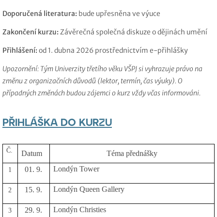
Doporučená literatura:
bude upřesněna ve výuce
Zakončení kurzu:
Závěrečná společná diskuze o dějinách umění
Přihlášení:
od 1. dubna 2026 prostřednictvím e-přihlášky
Upozornění: Tým Univerzity třetího věku VŠPJ si vyhrazuje právo na
změnu z organizačních důvodů (lektor, termín, čas výuky). O
případných změnách budou zájemci o kurz vždy včas informováni.
PŘIHLÁŠKA DO KURZU
Č.
Datum
Téma přednášky
Londýn Tower
01. 9.
1
Londýn Queen Gallery
15. 9.
2
Londýn Christies
29. 9.
3