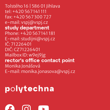
Tolstého 16 | 586 01 Jihlava
tel:
+420 567 141 111
fax:
+420 567 300 727
e-mail:
vspj@vspj.cz
study department
Phone:
+420 567 141 181
E-mail:
studijni@vspj.cz
IČ: 71226401
DIČ: CZ71226401
Mailbox ID: w9ej9jg
rector's office contact point
Monika Jonášová
E-mail:
monika.jonasova@vspj.cz