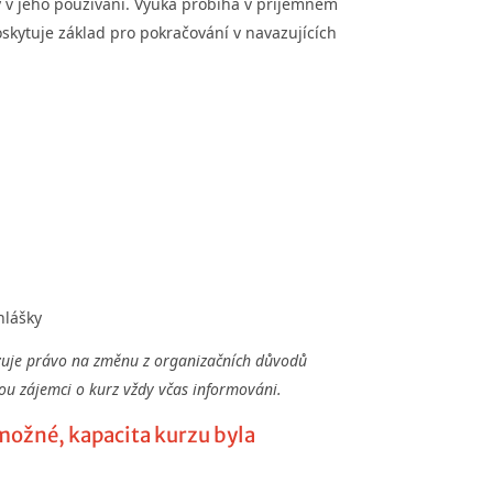
ty v jeho používání. Výuka probíhá v příjemném
skytuje základ pro pokračování v navazujících
hlášky
azuje právo na změnu z organizačních důvodů
ou zájemci o kurz vždy včas informováni.
možné, kapacita kurzu byla