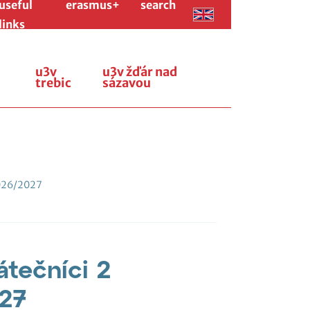
useful
erasmus+
search
links
u3v
u3v žďár nad
trebic
sázavou
026/2027
átečníci 2
027