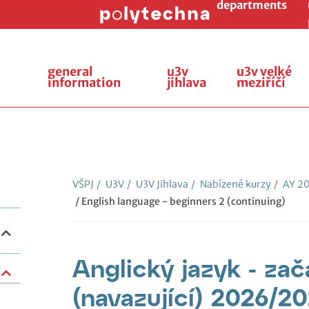
departments
general
u3v
u3v velké
information
jihlava
meziříčí
VŠPJ
/
U3V
/
U3V Jihlava
/
Nabízené kurzy
/
AY 2
/ English language - beginners 2 (continuing)
Anglický jazyk - zač
(navazující) 2026/2