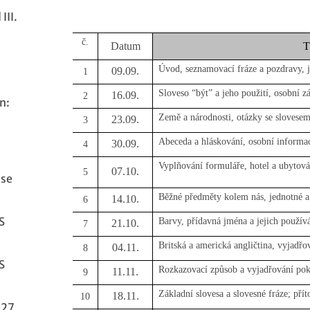
III.
č.
Datum
T
Úvod, seznamovací fráze a pozdravy, 
09.09.
1
Sloveso “být” a jeho použití, osobní z
16.09.
2
n:
Země a národnosti, otázky se slovesem
23.09.
3
Abeceda a hláskování, osobní informac
30.09.
4
Vyplňování formuláře, hotel a ubytován
07.10.
5
ase
Běžné předměty kolem nás, jednotné a
14.10.
6
S
Barvy, přídavná jména a jejich použív
21.10.
7
Britská a americká angličtina, vyjadřo
04.11.
8
S
Rozkazovací způsob a vyjadřování pok
11.11.
9
Základní slovesa a slovesné fráze; pří
18.11.
10
027