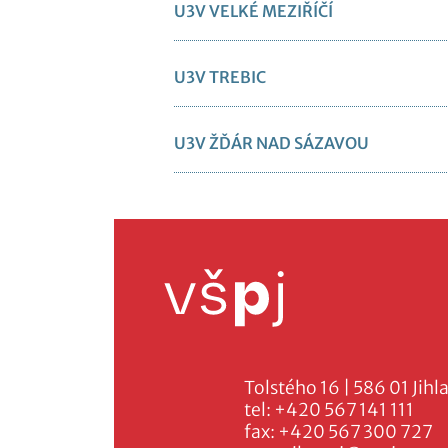
U3V VELKÉ MEZIŘÍČÍ
U3V TREBIC
U3V ŽĎÁR NAD SÁZAVOU
Tolstého 16 | 586 01 Jihl
tel:
+420 567 141 111
fax:
+420 567 300 727