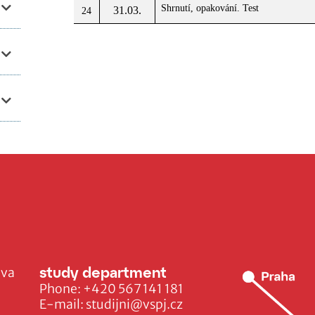
Shrnutí, opakování. Test
31.03.
24
study department
ava
Phone:
+420 567 141 181
E-mail:
studijni@vspj.cz