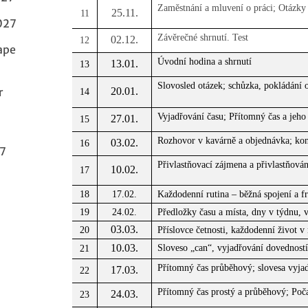
Zaměstnání a mluvení o práci; Otázky
25.11.
11
027
Závěrečné shrnutí. Test
02.12.
12
ape
Úvodní hodina a shrnutí
13.01.
13
Slovosled otázek; schůzka, pokládání o
r
20.01.
14
Vyjadřování času; Přítomný čas a jeho 
27.01.
15
Rozhovor v kavárně a objednávka; kon
03.02.
16
27
Přivlastňovací zájmena a přivlastňován
10.02.
17
18
17.02.
Každodenní rutina – běžná spojení a f
19
24.02.
Předložky času a místa, dny v týdnu, v
03.03.
20
Příslovce četnosti, každodenní život v
10.03.
Sloveso „can“, vyjadřování dovedností
21
Přítomný čas průběhový; slovesa vyjadř
17.03.
22
Přítomný čas prostý a průběhový; Poča
24.03.
23