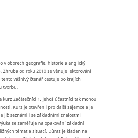
 v oborech geografie, historie a anglický
ie. Zhruba od roku 2010 se věnuje lektorování
 tento vášnivý čtenář cestuje po krajích
u tvorbu.
a kurz Začátečníci 1, jehož účastníci tak mohou
nosti. Kurz je otevřen i pro další zájemce a je
se již seznámili se základními znalostmi
. Výuka se zaměřuje na opakování základní
ěžných témat a situací. Důraz je kladen na