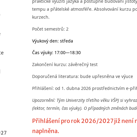
praktické využití jazyka a postupné budování jisto
tempu a přátelské atmosféře. Absolvování kurzu po
)
kurzech.
Počet semestrů:
2
e
Výukový den:
středa
te
Čas výuky:
17:00—18:30
Zakončení kurzu:
závěrečný test
l
Doporučená literatura:
bude upřesněna ve výuce
Přihlášení: od 1. dubna 2026 prostřednictvím e-při
7
Upozornění: Tým Univerzity třetího věku VŠPJ si vyhr
(lektor, termín, čas výuky). O případných změnách bud
Přihlášení pro rok 2026/2027 již není 
7
naplněna.
027