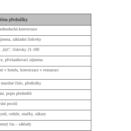
éma přednášky
jednoduchá konverzace
ájmena, základní číslovky
 „být“, číslovky 21-100
e, přivlastňovací zájmena
í v hotelu, konverzace v restauraci
 množné číslo, předložky
ání, popis předmětů
vání pocitů
ynů; cedule, značky, zákazy
tomný čas – základy