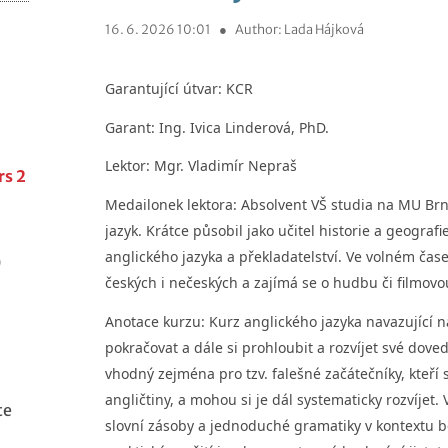
16. 6. 2026 10:01
●
Author: Lada Hájková
Garantující útvar:
KCR
Garant:
Ing. Ivica Linderová, PhD.
Lektor:
Mgr. Vladimír Nepraš
rs 2
Medailonek lektora:
Absolvent VŠ studia na MU Brno
jazyk. Krátce působil jako učitel historie a geograf
anglického jazyka a překladatelství. Ve volném čase
)
českých i nečeských a zajímá se o hudbu či filmovo
Anotace kurzu:
Kurz anglického jazyka navazující n
pokračovat a dále si prohloubit a rozvíjet své doved
vhodný zejména pro tzv. falešné začátečníky, kteří 
angličtiny, a mohou si je dál systematicky rozvíjet
te
slovní zásoby a jednoduché gramatiky v kontextu b