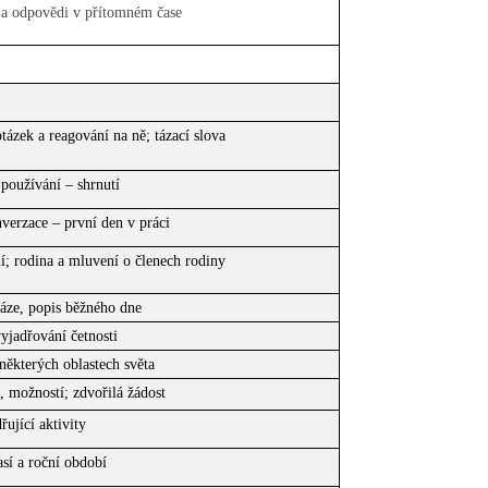
 a odpovědi v přítomném čase
tázek a reagování na ně; tázací slova
používání – shrnutí
verzace – první den v práci
í; rodina a mluvení o členech rodiny
ráze, popis běžného dne
yjadřování četnosti
 některých oblastech světa
, možností; zdvořilá žádost
ující aktivity
sí a roční období