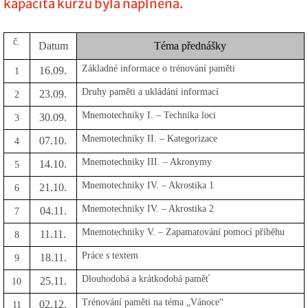
kapacita kurzu byla naplněna.
č.
Datum
Téma přednášky
Základné informace o trénování paměti
16.09.
1
Druhy paměti a ukládání informací
23.09.
2
Mnemotechniky I. – Technika loci
30.09.
3
Mnemotechniky II. – Kategorizace
07.10.
4
Mnemotechniky III. – Akronymy
14.10.
5
M
nemotechniky IV. – Akrostika 1
21.10.
6
M
nemotechniky IV. – Akrostika 2
04.11.
7
Mnemotechniky V. – Zapamatování pomocí příběhu
11.11.
8
Práce s textem
18.11.
9
Dlouhodobá a krátkodobá paměť
25.11.
10
Trénování paměti na téma „Vánoce“
02.12.
11