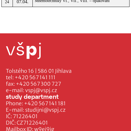
Mnemotechniky VI., VII., VIII. – opakování
07.04.
24
Tolstého 16 | 586 01 Jihlava
tel:
+420 567 141 111
fax:
+420 567 300 727
e-mail:
vspj@vspj.cz
study department
Phone:
+420 567 141 181
E-mail:
studijni@vspj.cz
IČ: 71226401
DIČ: CZ71226401
Mailbox ID: w9ej9jg