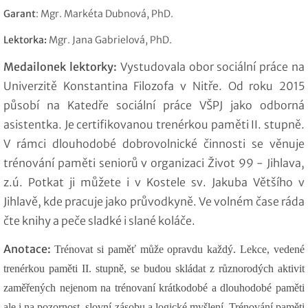
Garant
: Mgr. Markéta Dubnová, PhD.
Lektorka:
Mgr. Jana Gabrielová, PhD.
Medailonek lektorky:
Vystudovala obor sociální práce na
Univerzitě Konstantina Filozofa v Nitře. Od roku 2015
působí na Katedře sociální práce VŠPJ jako odborná
asistentka. Je certifikovanou trenérkou paměti II. stupně.
V rámci dlouhodobé dobrovolnické činnosti se věnuje
trénování paměti seniorů v organizaci Život 99 - Jihlava,
z.ú. Potkat ji můžete i v Kostele sv. Jakuba Většího v
Jihlavě, kde pracuje jako průvodkyně. Ve volném čase ráda
čte knihy a peče sladké i slané koláče.
Anotace:
Trénovat si paměť může opravdu každý. Lekce, vedené
trenérkou paměti II. stupně, se budou skládat z různorodých aktivit
zaměřených nejenom na trénovaní krátkodobé a dlouhodobé paměti
ale i na pozornost, slovní zásobu a logické myšlení. Trénování paměti