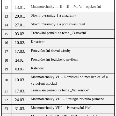
Mnemotechniky I., II., III., IV., V. – opakování
13.01.
12
Slovní pyramidy 1 a anagramy
20.01.
13
Slovní pyramidy 2 a popisování čísel
27.01.
14
Trénování paměti na téma „Cestování“
03.02.
15
Kreativita
10.02.
16
Procvičování slovní zásoby
17.02.
17
Procvičování logického myšlení
18
24.02.
Kalendář
19
03.03.
Mnemotechniky VI. – Rozdělení do menších celků a
10.03.
20
vytvoření asociací
Trénování paměti na téma „Velikonoce“
17.03.
21
Mnemotechniky VII. – Strategie prvního písmene
24.03.
22
Mnemotechniky VIII. – Pamatování čísel
31.03.
23