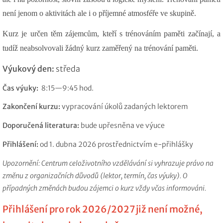
není jenom o aktivitách ale i o příjemné atmosféře ve skupině.
Kurz je určen těm zájemcům, kteří s trénováním paměti začínají, a
tudíž neabsolvovali žádný kurz zaměřený na trénování paměti.
Výukový den:
středa
Čas výuky:
8:15—9:45 hod.
Zakončení kurzu:
vypracování úkolů zadaných lektorem
Doporučená literatura:
bude upřesněna ve výuce
Přihlášení:
od 1. dubna 2026 prostřednictvím e-přihlášky
Upozornění: Centrum celoživotního vzdělávání si vyhrazuje právo na
změnu z organizačních důvodů (lektor, termín, čas výuky). O
případných změnách budou zájemci o kurz vždy včas informováni.
Přihlášení pro rok 2026/2027 již není možné,