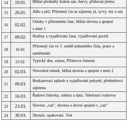
Běžné předměty kolem nás, barvy, přídavná jména
19.01.
14
Jídlo a pití; Přítomný čas se zájmeny já, ty/vy, my a oni
26.01.
15
Otázky v přítomném čase, běžná slovesa a spojení
02.02.
16
s nimi 1
Hodiny a vyjadřování času, vyjadřování pocitů
09.02.
17
Přítomný čas ve 3. osobě jednotného čísla, práce a
18
16.02.
zaměstnání
Typický den, rutina; Příslovce četnosti
19
23.02.
Slovosled otázek, běžná slovesa a spojení s nimi 2
02.03.
20
Rozkazovací způsob a vyjadřování pokynů, předmětová
09.03.
21
zájmena
Řadové číslovky, měsíce a data; Telefonní rozhovor
16.03.
22
Sloveso „can“, slovesa a slovní spojení s „can“
23.03.
23
30.03.
Shrnutí, opakování. Test
24