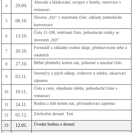
Abeceda a hláskování; recepce v hotelu, rezervace v
29.09.
4
restauraci
Sloveso „být“ v množném čísle; základy jednoduché
06.10.
5
konverzace
Čísla 11-100, telefonní číslo, jednoduché otázky se
13.10.
6
slovesem „být“
Formulář a základní osobní údaje; představování sebe a
20.10.
7
ostatních
Běžné předměty kolem nás, jednotné a množné číslo
27.10.
8
Suvenýry a jejich nákup, rozhovor u stánku, ukazovací
03.11.
9
zájmena
Čísla a ceny, objednání oběda, jednoduché fráze v
10.11.
10
restauraci
Rodina a lidé kolem nás, přivlastňovací zájmena
24.11.
11
Závěrečné shrnutí. Test
01.12.
12
Úvodní hodina a shrnutí
12.01.
13