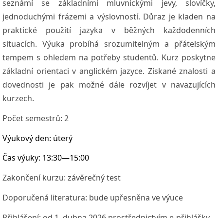
seznámí se základními mluvnickými jevy, slovíčky,
jednoduchými frázemi a výslovností. Důraz je kladen na
praktické použití jazyka v běžných každodenních
situacích. Výuka probíhá srozumitelným a přátelským
tempem s ohledem na potřeby studentů. Kurz poskytne
základní orientaci v anglickém jazyce. Získané znalosti a
dovednosti je pak možné dále rozvíjet v navazujících
kurzech.
Počet semestrů:
2
Výukový den:
úterý
Čas výuky:
13:30—15:00
Zakončení kurzu
: závěrečný test
Doporučená literatura:
bude upřesněna ve výuce
Přihlášení:
od 1. dubna 2026 prostřednictvím e-přihlášky