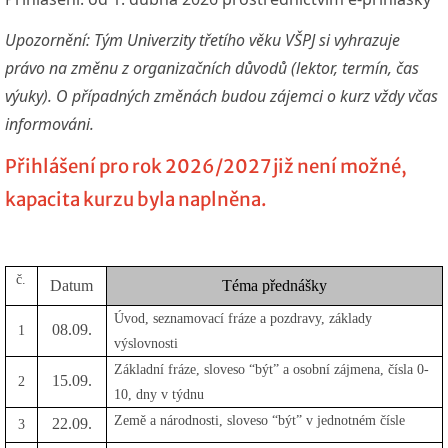
Upozornění: Tým Univerzity třetího věku VŠPJ si vyhrazuje
právo na změnu z organizačních důvodů (lektor, termín, čas
výuky). O případných změnách budou zájemci o kurz vždy včas
informováni.
Přihlášení pro rok 2026/2027 již není možné,
kapacita kurzu byla naplněna.
č.
Datum
Téma přednášky
Úvod, seznamovací fráze a pozdravy, základy
08.09.
1
výslovnosti
Základní fráze, sloveso “být” a osobní zájmena, čísla 0-
15.09.
2
10, dny v týdnu
Země a národnosti, sloveso “být” v jednotném čísle
22.09.
3