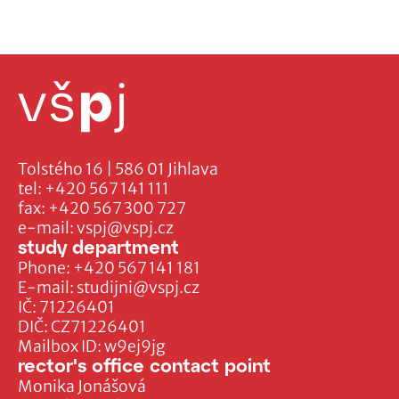
Tolstého 16 | 586 01 Jihlava
tel:
+420 567 141 111
fax:
+420 567 300 727
e-mail:
vspj@vspj.cz
study department
Phone:
+420 567 141 181
E-mail:
studijni@vspj.cz
IČ: 71226401
DIČ: CZ71226401
Mailbox ID: w9ej9jg
rector's office contact point
Monika Jonášová