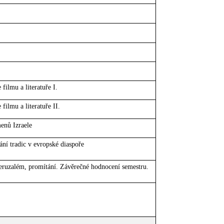
filmu a literatuře I.
filmu a literatuře II.
enů Izraele
ání tradic v evropské diaspoře
Jeruzalém, promítání. Závěrečné hodnocení semestru.