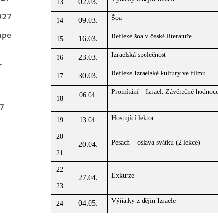
02.03.
13
027
Šoa
09.03.
14
ape
Reflexe šoa v české literatuře
16.03.
15
Izraelská společnost
23.03.
16
r
Reflexe Izraelské kultury ve filmu
30.03.
17
Promítání – Izrael. Závěrečné hodnoce
06.04.
18
27
Hostující lektor
19
13.04.
20
Pesach – oslava svátku (2 lekce)
20.04.
21
22
Exkurze
27.04.
23
Výňatky z dějin Izraele
04.05.
24