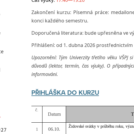
Čas výuky:
17:40—19:20
Zakončení kurzu:
Písemná práce: medailonek
)
konci každého semestru.
Doporučená literatura:
bude upřesněna ve v
e
Přihlášení: od 1. dubna 2026 prostřednictvím 
te
Upozornění: Tým Univerzity třetího věku VŠPJ s
důvodů (lektor, termín, čas výuky). O případn
l
informováni.
PŘIHLÁŠKA DO KURZU
7
č.
Datum
T
7
Židovské svátky v průběhu roku, význ
06.10.
027
1