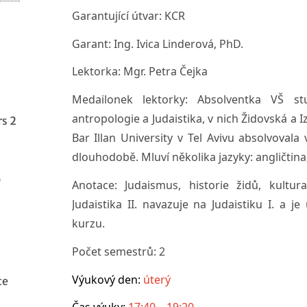
Garantující útvar:
KCR
Garant:
Ing. Ivica Linderová, PhD.
Lektorka:
Mgr. Petra Čejka
Medailonek lektorky:
Absolventka VŠ stu
antropologie a Judaistika, v nich Židovská a I
rs 2
Bar Illan University v Tel Avivu absolvovala
dlouhodobě. Mluví několika jazyky: angličtina
)
Anotace:
Judaismus, historie židů, kultur
Judaistika II. navazuje na Judaistiku I. a 
kurzu.
Počet semestrů:
2
Výukový den:
úterý
te