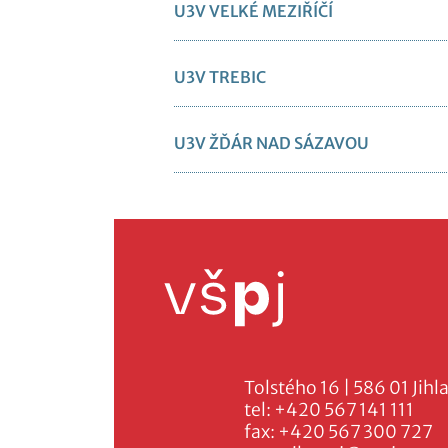
U3V VELKÉ MEZIŘÍČÍ
U3V TREBIC
U3V ŽĎÁR NAD SÁZAVOU
Tolstého 16 | 586 01 Jihl
tel:
+420 567 141 111
fax:
+420 567 300 727