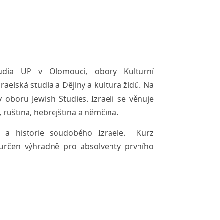
dia UP v Olomouci, obory Kulturní
zraelská studia a Dějiny a kultura židů. Na
 v oboru Jewish Studies. Izraeli se věnuje
, ruština, hebrejština a němčina.
a a historie soudobého Izraele.
Kurz
je určen výhradně pro absolventy prvního