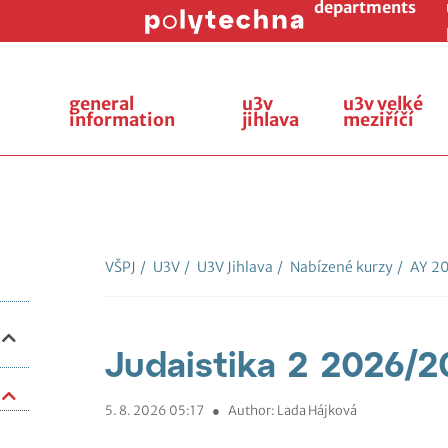
departments
general
u3v
u3v velké
information
jihlava
meziříčí
VŠPJ
/
U3V
/
U3V Jihlava
/
Nabízené kurzy
/
AY 2
Judaistika 2 2026/2
5. 8. 2026 05:17
●
Author: Lada Hájková