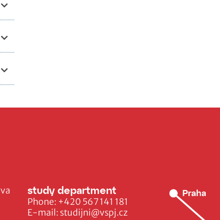
study department
ava
Phone:
+420 567 141 181
E-mail:
studijni@vspj.cz