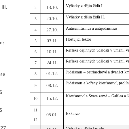
Výňatky z dějin židů I.
III.
13.10.
2
Výňatky z dějin židů II.
20.10.
3
Antisemitismus a antijudaismus
27.10.
4
Hostující lektor
03.11.
5
n:
Reflexe dějinných událostí v umění, ve 
10.11.
6
Reflexe dějinných událostí v umění, ve 
24.11.
7
Judaismus – patriarchové a dvanáct km
01.12.
ase
8
Judaismus a kořeny křesťanství, prolín
08.12.
9
S
Křesťanství a Svatá země – Galilea a 
15.12.
10
S
11
Exkurze
05.01.
12
027
Výňatky z dějin Izraele