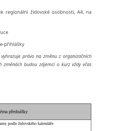
 regionální židovské osobnosti, A4, na
ýuce
e-přihlášky
i vyhrazuje právo na změnu z organizačních
ých změnách budou zájemci o kurz vždy včas
éma přednášky
amy podle židovského kalendáře