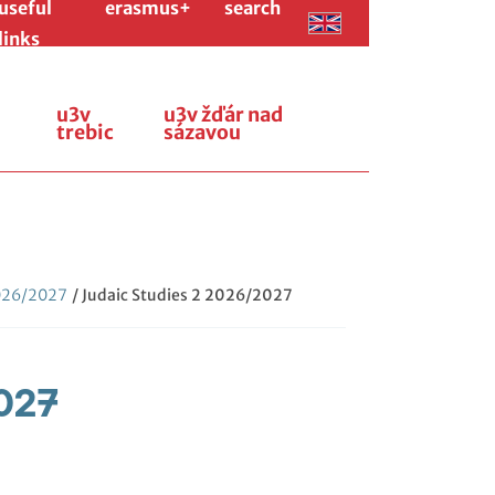
useful
erasmus+
search
links
u3v
u3v žďár nad
trebic
sázavou
026/2027
/ Judaic Studies 2 2026/2027
027