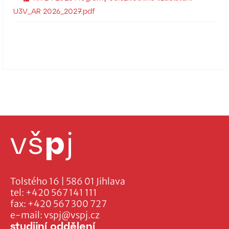
U3V_AR 2026_2027.pdf
Tolstého 16 | 586 01 Jihlava
tel:
+420 567 141 111
fax:
+420 567 300 727
e-mail:
vspj@vspj.cz
studijní oddělení