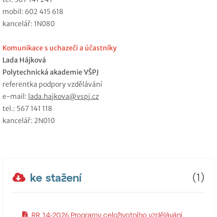
mobil: 602 415 618
kancelář: 1N080
Komunikace s uchazeči a účastníky
Lada Hájková
Polytechnická akademie VŠPJ
referentka podpory vzdělávání
e-mail:
lada.hajkova@vspj.cz
tel.: 567 141 118
kancelář: 2N010
ke stažení
(1)
RR 14-2026 Programy celoživotního vzdělávání