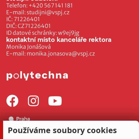
Telefon:
+420 567 141 181
E-mail:
studijni@vspj.cz
IČ: 71226401
DIČ: CZ71226401
ID datové schránky: w9ej9jg
kontaktní místo kanceláře rektora
Monika Jonášová
E-mail:
monika.jonasova@vspj.cz
Používáme soubory cookies