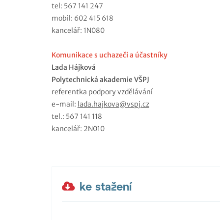
tel: 567 141 247
mobil: 602 415 618
kancelář: 1N080
Komunikace s uchazeči a účastníky
Lada Hájková
Polytechnická akademie VŠPJ
referentka podpory vzdělávání
e-mail:
lada.hajkova@vspj.cz
tel.: 567 141 118
kancelář: 2N010
ke stažení