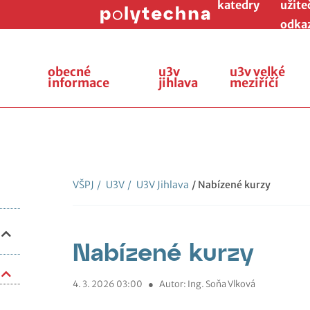
katedry
užite
odka
obecné
u3v
u3v velké
informace
jihlava
meziříčí
VŠPJ
/
U3V
/
U3V Jihlava
/ Nabízené kurzy
Nabízené kurzy
4. 3. 2026 03:00
●
Autor: Ing. Soňa Vlková