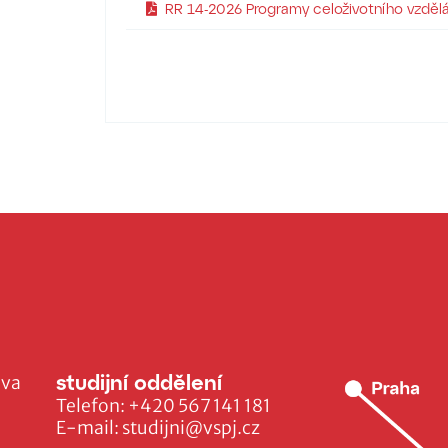
RR 14-2026 Programy celoživotního vzdě
studijní oddělení
ava
Telefon:
+420 567 141 181
E-mail:
studijni@vspj.cz