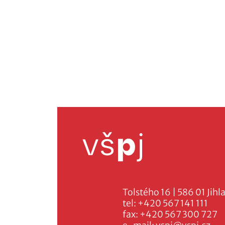
Tolstého 16 | 586 01 Jihl
tel:
+420 567 141 111
fax:
+420 567 300 727