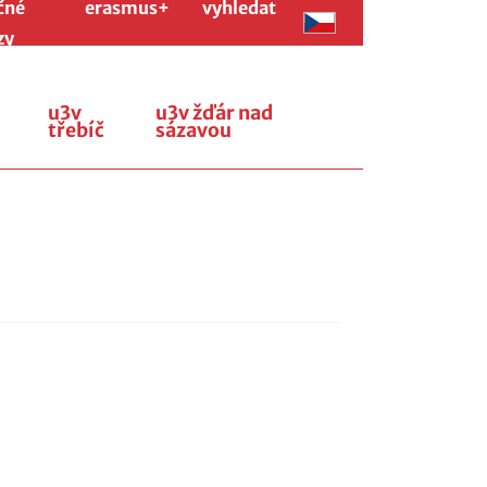
čné
erasmus+
vyhledat
zy
u3v
u3v žďár nad
třebíč
sázavou