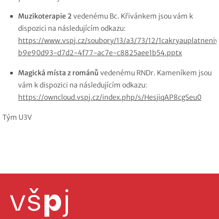
Muzikoterapie 2
vedenému Bc. Křivánkem jsou vám k
dispozici na následujícím odkazu:
https://www.vspj.cz/soubory/13/a3/73/12/1cakryauplatneni
b9e90d93-d7d2-4f77-ac7e-c8825aee1b54.pptx
Magická místa z románů
vedenému RNDr. Kameníkem jsou
vám k dispozici na následujícím odkazu:
https://owncloud.vspj.cz/index.php/s/HesjiqAP8cgSeu0
Tým U3V