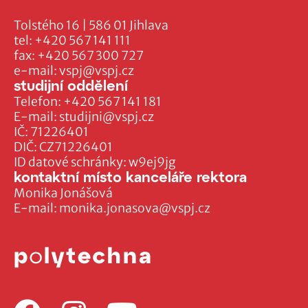
Tolstého 16 | 586 01 Jihlava
tel:
+420 567 141 111
fax:
+420 567 300 727
e-mail:
vspj@vspj.cz
studijní oddělení
Telefon:
+420 567 141 181
E-mail:
studijni@vspj.cz
IČ: 71226401
DIČ: CZ71226401
ID datové schránky: w9ej9jg
kontaktní místo kanceláře rektora
Monika Jonášová
E-mail:
monika.jonasova@vspj.cz