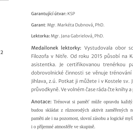
Garantující útvar:
KSP
Garant
: Mgr. Markéta Dubnová, PhD.
Lektorka:
Mgr. Jana Gabrielová, PhD.
Medailonek lektorky:
Vystudovala obor so
 2
Filozofa v Nitře. Od roku 2015 působí na K
asistentka. Je certifikovanou trenérkou 
dobrovolnické činnosti se věnuje trénování
Jihlava, z.ú. Potkat ji můžete i v Kostele sv.
průvodkyně. Ve volném čase ráda čte knihy a p
Anotace:
Trénovat si paměť může opravdu každý. 
budou skládat z různorodých aktivit zaměřených 
paměti ale i na pozornost, slovní zásobu a logické myš
i o příjemné atmosféře ve skupině.