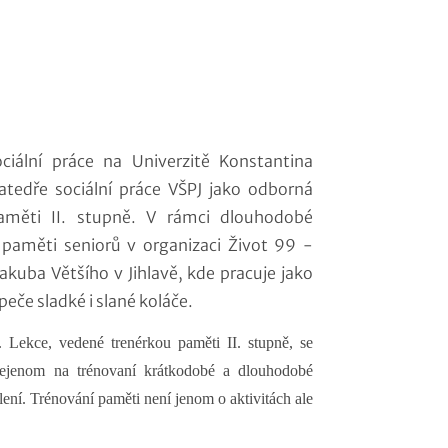
ciální práce na Univerzitě Konstantina
atedře sociální práce VŠPJ jako odborná
paměti II. stupně. V rámci dlouhodobé
 paměti seniorů v organizaci Život 99 -
 Jakuba Většího v Jihlavě, kde pracuje jako
eče sladké i slané koláče.
Lekce, vedené trenérkou paměti II. stupně, se
nejenom na trénovaní krátkodobé a dlouhodobé
lení. Trénování paměti není jenom o aktivitách ale