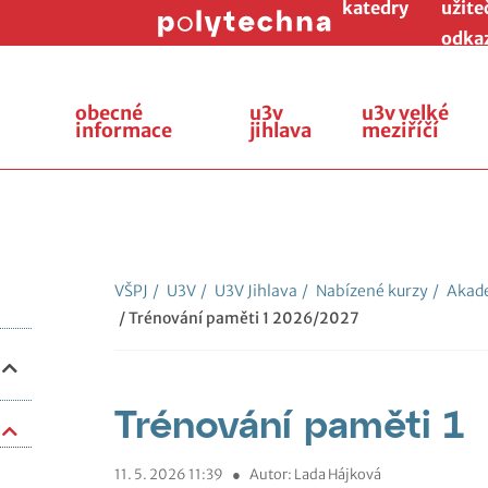
katedry
užite
odka
obecné
u3v
u3v velké
informace
jihlava
meziříčí
VŠPJ
/
U3V
/
U3V Jihlava
/
Nabízené kurzy
/
Akade
/ Trénování paměti 1 2026/2027
Trénování paměti 1
11. 5. 2026 11:39
●
Autor: Lada Hájková