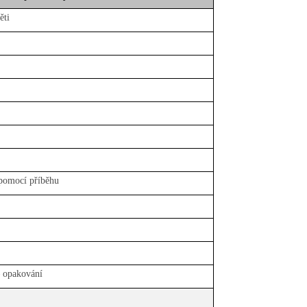
ěti
pomocí příběhu
– opakování