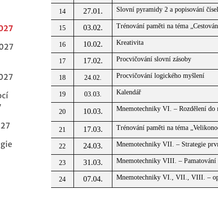
Slovní pyramidy 2 a popisování číse
27.01.
14
Trénování paměti na téma „Cestován
2027
03.02.
15
Kreativita
10.02.
16
2027
Procvičování slovní zásoby
17.02.
17
2027
Procvičování logického myšlení
18
24.02.
Kalendář
ocí
19
03.03.
7
Mnemotechniky VI. – Rozdělení do m
10.03.
20
027
Trénování paměti na téma „Velikono
17.03.
21
ogie
Mnemotechniky VII. – Strategie prv
24.03.
22
Mnemotechniky VIII. – Pamatování č
31.03.
23
Mnemotechniky VI., VII., VIII. – o
07.04.
24