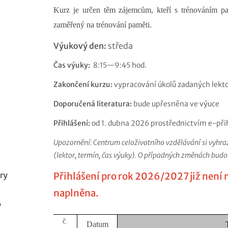
Kurz je určen těm zájemcům, kteří s trénováním pam
zaměřený na trénování paměti.
Výukový den:
středa
Čas výuky:
8:15—9:45 hod.
Zakončení kurzu:
vypracování úkolů zadaných lek
Doporučená literatura:
bude upřesněna ve výuce
Přihlášení:
od 1. dubna 2026 prostřednictvím e-při
Upozornění: Centrum celoživotního vzdělávání si vyhr
(lektor, termín, čas výuky). O případných změnách budo
ry
Přihlášení pro rok 2026/2027 již není 
naplněna.
7
č.
Datum