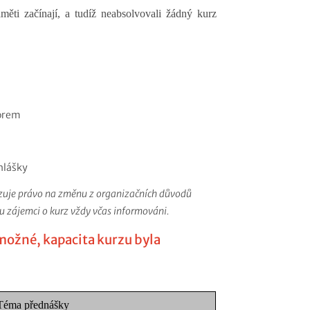
ěti začínají, a tudíž neabsolvovali žádný kurz
torem
hlášky
azuje právo na změnu z organizačních důvodů
u zájemci o kurz vždy včas informováni.
možné, kapacita kurzu byla
Téma přednášky