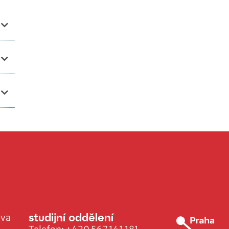
studijní oddělení
ava