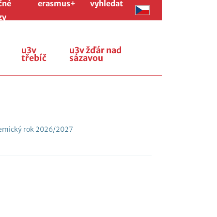
čné
erasmus+
vyhledat
zy
u3v
u3v žďár nad
třebíč
sázavou
mický rok 2026/2027