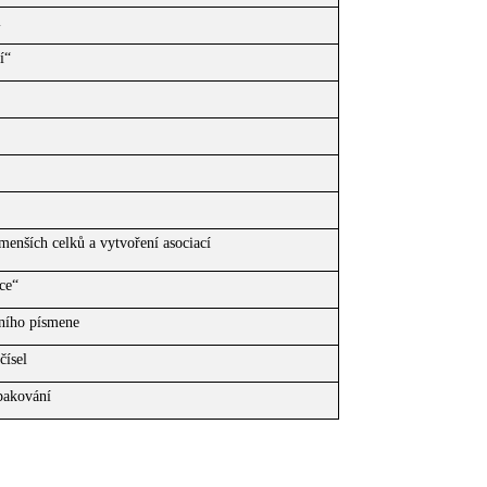
l
í“
enších celků a vytvoření asociací
ce“
ního písmene
ísel
pakování