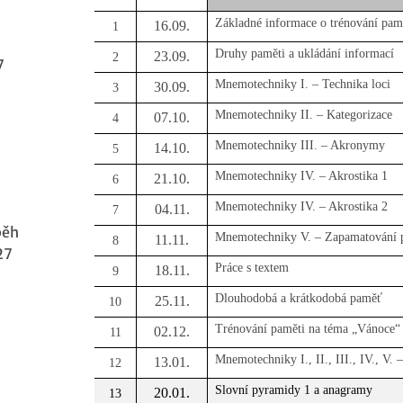
Základné informace o trénování pam
16.09.
1
Druhy paměti a ukládání informací
23.09.
2
7
Mnemotechniky I. – Technika loci
30.09.
3
Mnemotechniky II. – Kategorizace
07.10.
4
Mnemotechniky III. – Akronymy
14.10.
5
M
nemotechniky IV. – Akrostika 1
21.10.
6
M
nemotechniky IV. – Akrostika 2
04.11.
7
běh
Mnemotechniky V. – Zapamatování 
11.11.
8
27
Práce s textem
18.11.
9
Dlouhodobá a krátkodobá paměť
25.11.
10
Trénování paměti na téma „Vánoce“
02.12.
11
Mnemotechniky I., II., III., IV., V. 
13.01.
12
Slovní pyramidy 1 a anagramy
20.01.
13