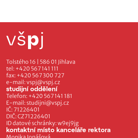
Tolstého 16 | 586 01 Jihlava
tel:
+420 567 141 111
fax:
+420 567 300 727
e-mail:
vspj@vspj.cz
studijní oddělení
Telefon:
+420 567 141 181
E-mail:
studijni@vspj.cz
IČ: 71226401
DIČ: CZ71226401
ID datové schránky: w9ej9jg
kontaktní místo kanceláře rektora
Monika Jonášová