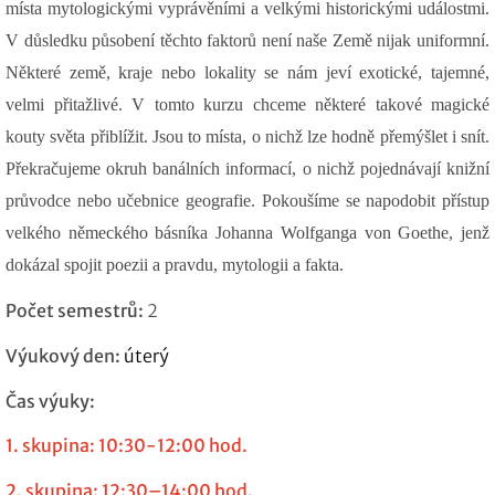
místa mytologickými vyprávěními a velkými historickými událostmi.
V důsledku působení těchto faktorů není naše Země nijak uniformní.
Některé země, kraje nebo lokality se nám jeví exotické, tajemné,
velmi přitažlivé. V tomto kurzu chceme některé takové magické
kouty světa přiblížit. Jsou to místa, o nichž lze hodně přemýšlet i snít.
Překračujeme okruh banálních informací, o nichž pojednávají knižní
průvodce nebo učebnice geografie. Pokoušíme se napodobit přístup
velkého německého básníka Johanna Wolfganga von Goethe, jenž
dokázal spojit poezii a pravdu, mytologii a fakta.
Počet semestrů:
2
Výukový den:
úterý
Čas výuky:
1. skupina: 10:30-12:00 hod.
2. skupina: 12:30–14:00 hod.