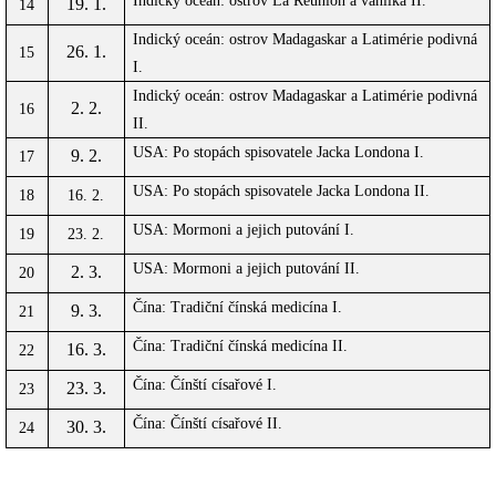
Indický oceán: ostrov La Réunion a vanilka II.
19. 1.
14
Indický oceán: ostrov Madagaskar a Latimérie podivná
26. 1.
15
I.
Indický oceán: ostrov Madagaskar a Latimérie podivná
2. 2.
16
II.
USA: Po stopách spisovatele Jacka Londona I.
9. 2.
17
USA: Po stopách spisovatele Jacka Londona II.
18
16. 2.
USA: Mormoni a jejich putování I.
19
23. 2.
USA: Mormoni a jejich putování II.
2. 3.
20
Čína: Tradiční čínská medicína I.
9. 3.
21
Čína: Tradiční čínská medicína II.
16. 3.
22
Čína: Čínští císařové I.
23. 3.
23
Čína: Čínští císařové II.
30. 3.
24