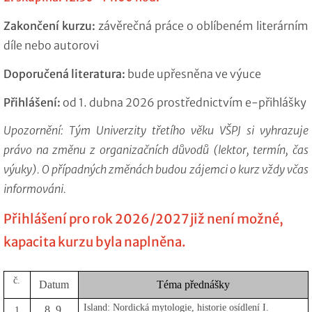
Zakončení kurzu:
závěrečná práce o oblíbeném literárním
díle nebo autorovi
Doporučená literatura:
bude upřesněna ve výuce
Přihlášení:
od 1. dubna 2026 prostřednictvím e-přihlášky
Upozornění: Tým Univerzity třetího věku VŠPJ si vyhrazuje
právo na změnu z organizačních důvodů (lektor, termín, čas
výuky). O případných změnách budou zájemci o kurz vždy včas
informováni.
Přihlášení pro rok 2026/2027 již není možné,
kapacita kurzu byla naplněna.
č.
Datum
Téma přednášky
Island: Nordická mytologie, historie osídlení I.
8. 9.
1