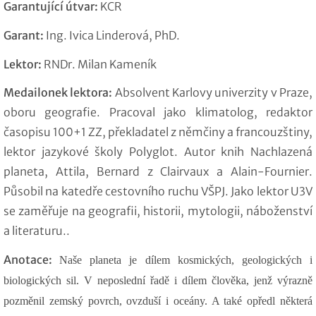
Garantující útvar:
KCR
Garant:
Ing. Ivica Linderová, PhD.
Lektor:
RNDr. Milan Kameník
Medailonek lektora:
Absolvent Karlovy univerzity v Praze,
oboru geografie. Pracoval jako klimatolog, redaktor
časopisu 100+1 ZZ, překladatel z němčiny a francouzštiny,
lektor jazykové školy Polyglot. Autor knih Nachlazená
planeta, Attila, Bernard z Clairvaux a Alain-Fournier.
Působil na katedře cestovního ruchu VŠPJ. Jako lektor U3V
se zaměřuje na geografii, historii, mytologii, náboženství
a literaturu..
Anotace:
Naše planeta je dílem kosmických, geologických i
biologických sil. V neposlední řadě i dílem člověka, jenž výrazně
pozměnil zemský povrch, ovzduší i oceány. A také opředl některá