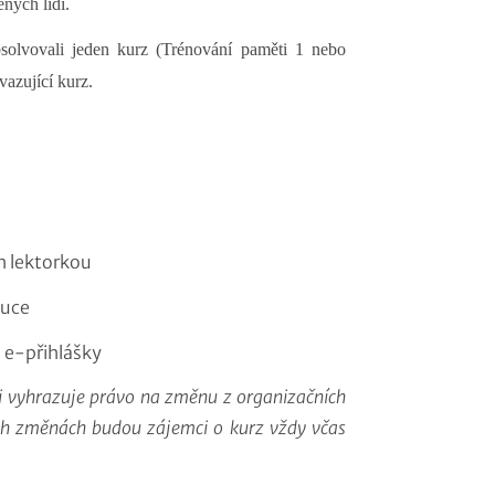
ných lidí.
solvovali jeden kurz (Trénování paměti 1 nebo
vazující kurz.
h lektorkou
ýuce
 e-přihlášky
i vyhrazuje právo na změnu z organizačních
ých změnách budou zájemci o kurz vždy včas