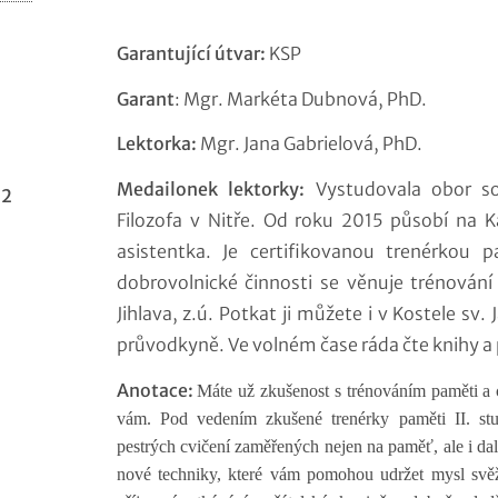
Garantující útvar:
KSP
Garant
: Mgr. Markéta Dubnová, PhD.
Lektorka:
Mgr. Jana Gabrielová, PhD.
Medailonek lektorky:
Vystudovala obor so
 2
Filozofa v Nitře. Od roku 2015 působí na K
asistentka. Je certifikovanou trenérkou 
dobrovolnické činnosti se věnuje trénování
Jihlava, z.ú. Potkat ji můžete i v Kostele sv.
průvodkyně. Ve volném čase ráda čte knihy a p
Anotace:
Máte už zkušenost s trénováním paměti a 
vám. Pod vedením zkušené trenérky paměti II. stup
pestrých cvičení zaměřených nejen na paměť, ale i da
nové techniky, které vám pomohou udržet mysl svěží