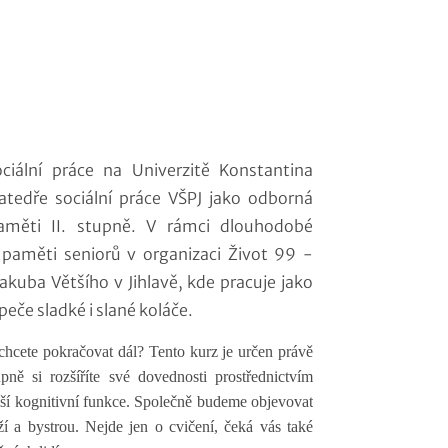
ciální práce na Univerzitě Konstantina
atedře sociální práce VŠPJ jako odborná
paměti II. stupně. V rámci dlouhodobé
 paměti seniorů v organizaci Život 99 -
 Jakuba Většího v Jihlavě, kde pracuje jako
eče sladké i slané koláče.
chcete pokračovat dál? Tento kurz je určen právě
ně si rozšíříte své dovednosti prostřednictvím
lší kognitivní funkce. Společně budeme objevovat
 a bystrou. Nejde jen o cvičení, čeká vás také