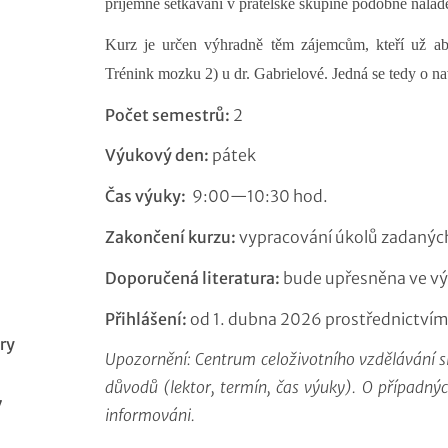
příjemné setkávání v přátelské skupině podobně naladě
Kurz je určen výhradně těm zájemcům, kteří už ab
Trénink mozku 2) u dr. Gabrielové. Jedná se tedy o na
Počet semestrů:
2
Výukový den:
pátek
Čas výuky:
9:00—10:30 hod.
Zakončení kurzu:
vypracování úkolů zadanýc
Doporučená literatura:
bude upřesněna ve v
Přihlášení:
od 1. dubna 2026 prostřednictvím
ry
Upozornění: Centrum celoživotního vzdělávání s
důvodů (lektor, termín, čas výuky). O případn
7
informováni.