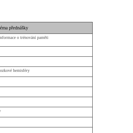
éma přednášky
informace o trénování paměti
mozkové hemisféry
y