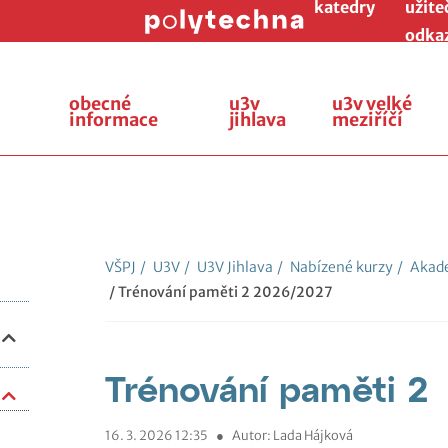
katedry
užite
odka
obecné
u3v
u3v velké
informace
jihlava
meziříčí
VŠPJ
/
U3V
/
U3V Jihlava
/
Nabízené kurzy
/
Akade
/ Trénování paměti 2 2026/2027
Trénování paměti 2
16. 3. 2026 12:35
●
Autor: Lada Hájková