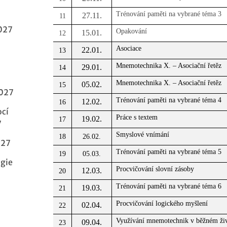
Trénování paměti na vybrané téma 3
27.11.
11
027
Opakování
15.01.
12
Asociace
22.01.
13
Mnemotechnika X. – Asociační řetěz
29.01.
14
Mnemotechnika X. – Asociační řetěz
05.02.
15
2027
Trénování paměti na vybrané téma 4
12.02.
16
ocí
Práce s textem
19.02.
17
7
Smyslové vnímání
18
26.02.
027
Trénování paměti na vybrané téma 5
19
05.03.
ogie
Procvičování slovní zásoby
12.03.
20
Trénování paměti na vybrané téma 6
19.03.
21
Procvičování logického myšlení
02.04.
22
Využívání mnemotechnik v běžném ži
09.04.
23