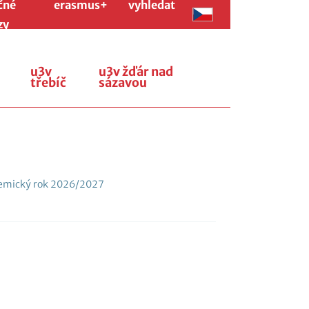
čné
erasmus+
vyhledat
zy
u3v
u3v žďár nad
třebíč
sázavou
mický rok 2026/2027