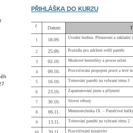
PŘIHLÁŠKA DO KURZU
7
č.
Datum
T
Úvodní hodina. Přestavení a základní 
18.09.
1
Pravidla pro udržení svěží paměti
25.09.
2
Mozkové hemisféry a proces učení
02.10.
3
Procvičování propojení pravé a levé 
09.10.
4
běh
Trénování paměti na vybrané téma 1
16.10.
5
27
Zapamatování jmen a příjmení
23.10.
6
Slovní rébusy
30.10.
7
Mnemotechnika IX. – Paměťové háčk
06.11.
8
Trénování paměti na vybrané téma 2
13.11.
9
Procvičování kreativity
20.11.
10