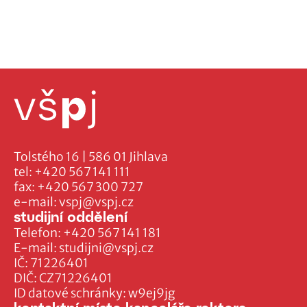
Tolstého 16 | 586 01 Jihlava
tel:
+420 567 141 111
fax:
+420 567 300 727
e-mail:
vspj@vspj.cz
studijní oddělení
Telefon:
+420 567 141 181
E-mail:
studijni@vspj.cz
IČ: 71226401
DIČ: CZ71226401
ID datové schránky: w9ej9jg