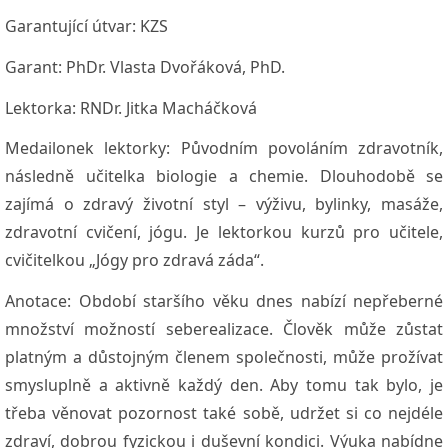
Garantující útvar:
KZS
Garant:
PhDr. Vlasta Dvořáková, PhD.
Lektorka:
RNDr. Jitka Macháčková
Medailonek lektorky:
Původním povoláním zdravotník,
následně učitelka biologie a chemie. Dlouhodobě se
zajímá o zdravý životní styl – výživu, bylinky, masáže,
zdravotní cvičení, jógu. Je lektorkou kurzů pro učitele,
cvičitelkou „Jógy pro zdravá záda“.
Anotace:
Období staršího věku dnes nabízí nepřeberné
množství možností seberealizace. Člověk může zůstat
platným a důstojným členem společnosti, může prožívat
smysluplně a aktivně každý den. Aby tomu tak bylo, je
třeba věnovat pozornost také sobě, udržet si co nejdéle
zdraví, dobrou fyzickou i duševní kondici. Výuka nabídne