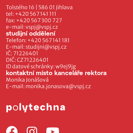
Tolstého 16 | 586 01 Jihlava
tel:
+420 567 141 111
fax:
+420 567 300 727
e-mail:
vspj@vspj.cz
studijní oddělení
Telefon:
+420 567 141 181
E-mail:
studijni@vspj.cz
IČ: 71226401
DIČ: CZ71226401
ID datové schránky: w9ej9jg
kontaktní místo kanceláře rektora
Monika Jonášová
E-mail:
monika.jonasova@vspj.cz