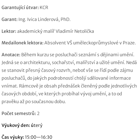
Garantující útvar:
KCR
Garant:
Ing. Ivica Linderová, PhD.
Lektor:
akademický malíř Vladimír Netolička
Medailonek lektora:
Absolvent VŠ uměleckoprůmyslové v Praze.
Anotace:
Během kurzu se posluchači seznámí s dějinami umění.
Jedná se o architekturu, sochařství, malířství a užité umění. Nedá
se stanovit přesný časový rozvrh, neboť vše se řídí podle zájmu
posluchačů, do jakých podrobností chtějí sdělované informace
vnímat. Rámcově je obsah přednášek členěný podle jednotlivých
časových období, ve kterých probíhal vývoj umění, a to od
pravěku až po současnou dobu.
Počet semestrů:
2
Výukový den: ú
terý
Čas výuky:
15:00—16:30