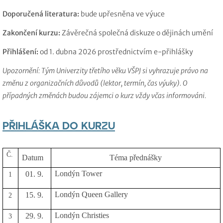
Doporučená literatura:
bude upřesněna ve výuce
Zakončení kurzu:
Závěrečná společná diskuze o dějinách umění
Přihlášení:
od 1. dubna 2026 prostřednictvím e-přihlášky
Upozornění: Tým Univerzity třetího věku VŠPJ si vyhrazuje právo na
změnu z organizačních důvodů (lektor, termín, čas výuky). O
případných změnách budou zájemci o kurz vždy včas informováni.
PŘIHLÁŠKA DO KURZU
Č.
Datum
Téma přednášky
Londýn Tower
01. 9.
1
Londýn Queen Gallery
15. 9.
2
Londýn Christies
29. 9.
3