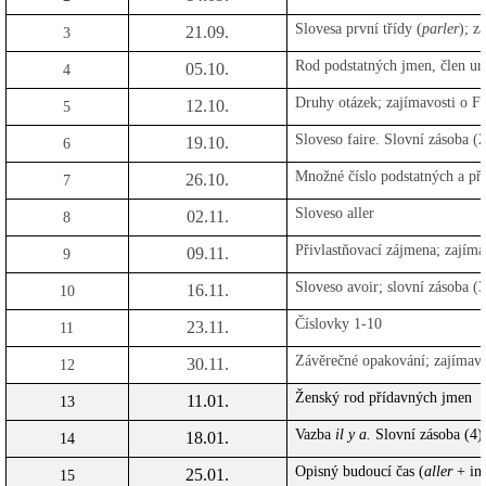
Slovesa první třídy (
parler
); z
21.09.
3
Rod podstatných jmen, člen urč
05.10.
4
Druhy otázek;
zajímavosti o Fr
12.10.
5
Sloveso
faire
.
Slovní zásoba (2
19.10.
6
Množné číslo podstatných a př
26.10.
7
Sloveso
aller
02.11.
8
Přivlastňovací zájmena;
zajíma
09.11.
9
Sloveso
avoir
;
slovní zásoba (3
16.11.
10
Číslovky 1-10
23.11.
11
Závěrečné opakování;
zajímavo
30.11.
12
Ženský rod přídavných jmen
11.01.
13
Vazba
il y a.
Slovní zásoba (4)
18.01.
14
Opisný budoucí čas (
aller
+ inf
25.01.
15