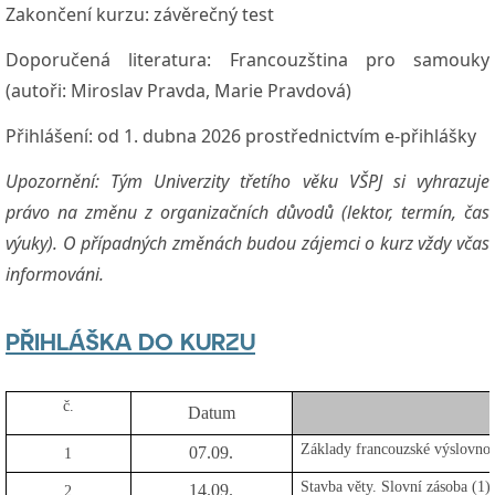
Zakončení kurzu:
závěrečný test
Doporučená literatura: Francouzština pro samouky
(autoři: Miroslav Pravda, Marie Pravdová)
Přihlášení:
od 1. dubna 2026 prostřednictvím e-přihlášky
Upozornění: Tým Univerzity třetího věku VŠPJ si vyhrazuje
právo na změnu z organizačních důvodů (lektor, termín, čas
výuky). O případných změnách budou zájemci o kurz vždy včas
informováni.
PŘIHLÁŠKA DO KURZU
č.
Datum
Základy francouzské výslovnos
07.09.
1
Stavba věty.
Slovní zásoba (1)
14.09.
2