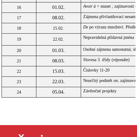
Avoir à
= muset ;
zajímavosti o
01.02.
16
Zájmena přivlastňovací nesamo
08.02.
17
De
po výrazu množství. Předl
18
15.02.
Nepravidelná přídavná jména 
19
22.02.
Osobní zájmena samostatná;
sl
01.03.
20
Slovesa 3. třídy (
répondre
)
08.03.
21
Číslovky 11-20
15.03.
22
Neurčitý podmět
on
;
zajímavos
22.03.
23
Závěrečné projekty
05.04.
24