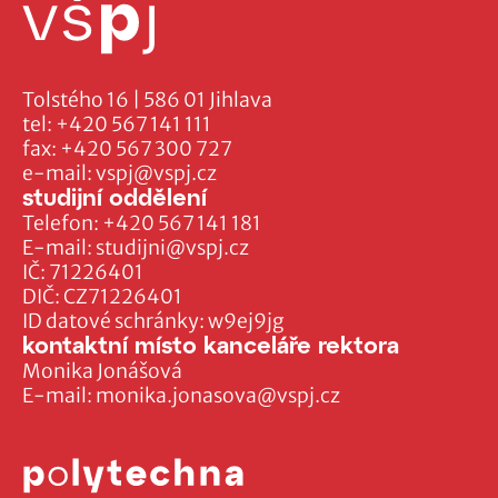
Tolstého 16 | 586 01 Jihlava
tel:
+420 567 141 111
fax:
+420 567 300 727
e-mail:
vspj@vspj.cz
studijní oddělení
Telefon:
+420 567 141 181
E-mail:
studijni@vspj.cz
IČ: 71226401
DIČ: CZ71226401
ID datové schránky: w9ej9jg
kontaktní místo kanceláře rektora
Monika Jonášová
E-mail:
monika.jonasova@vspj.cz