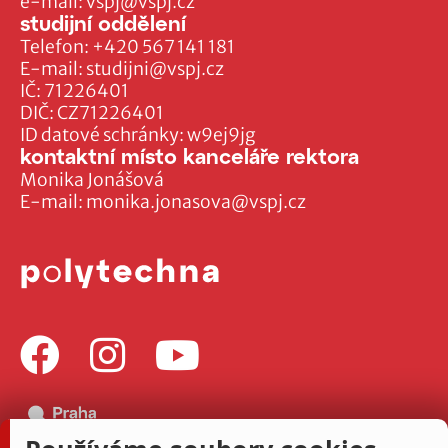
e-mail:
vspj@vspj.cz
studijní oddělení
Telefon:
+420 567 141 181
E-mail:
studijni@vspj.cz
IČ: 71226401
DIČ: CZ71226401
ID datové schránky: w9ej9jg
kontaktní místo kanceláře rektora
Monika Jonášová
E-mail:
monika.jonasova@vspj.cz