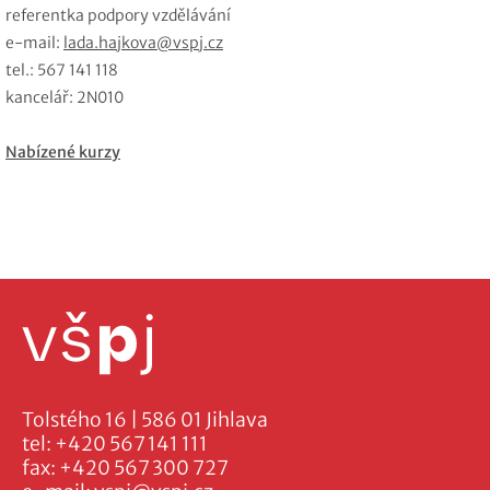
referentka podpory vzdělávání
e-mail:
lada.hajkova@vspj.cz
tel.: 567 141 118
kancelář: 2N010
Nabízené kurzy
Tolstého 16 | 586 01 Jihlava
tel:
+420 567 141 111
fax:
+420 567 300 727