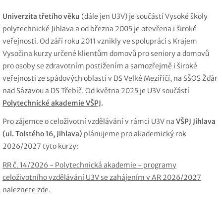
Univerzita třetího věku
(dále jen U3V) je součástí Vysoké školy
polytechnické Jihlava a od března 2005 je otevřena i široké
veřejnosti. Od září roku 2011 vznikly ve spolupráci s Krajem
Vysočina kurzy určené klientům domovů pro seniory a domovů
pro osoby se zdravotním postižením a samozřejmě i široké
veřejnosti ze spádových oblastí v DS Velké Meziříčí, na SŠOS Žďár
nad Sázavou a DS Třebíč. Od května 2025 je U3V součástí
Polytechnické akademie VŠPJ
.
Pro zájemce o celoživotní vzdělávání v rámci U3V na
VŠPJ Jihlava
(ul. Tolstého 16, Jihlava)
plánujeme pro akademický rok
2026/2027 tyto kurzy:
RR č. 14/2026 - Polytechnická akademie - programy
celoživotního vzdělávání U3V se zahájením v AR 2026/2027
naleznete zde.