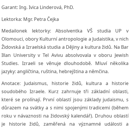
Garant:
Ing. Ivica Linderová, PhD.
Lektorka:
Mgr. Petra Čejka
Medailonek lektorky:
Absolventka VŠ studia UP v
Olomouci, obory Kulturní antropologie a Judaistika, v nich
Židovská a Izraelská studia a Dějiny a kultura židů. Na Bar
Illan University v Tel Avivu absolvovala v oboru Jewish
Studies. Izraeli se věnuje dlouhodobě. Mluví několika
jazyky: angličtina, ruština, hebrejština a němčina.
Anotace:
Judaismus, historie židů, kultura a historie
soudobého Izraele. Kurz zahrnuje tři základní oblasti,
které se prolínají. První oblastí jsou základy judaismu, s
důrazem na svátky a s nimi spojenými tradicemi (během
roku v návaznosti na židovský kalendář). Druhou oblastí
je historie židů, zaměřená na významné události a