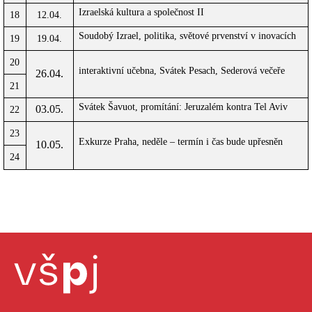
Izraelská kultura a společnost II
18
12.04.
Soudobý Izrael, politika, světové prvenství v inovacích
19
19.04.
20
interaktivní učebna, Svátek Pesach, Sederová večeře
26.04.
21
Svátek Šavuot, promítání: Jeruzalém kontra Tel Aviv
03.05.
22
23
Exkurze Praha, neděle – termín i čas bude upřesněn
10.05.
24