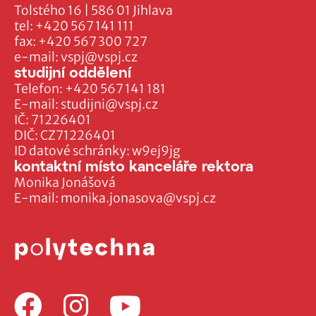
Tolstého 16 | 586 01 Jihlava
tel:
+420 567 141 111
fax:
+420 567 300 727
e-mail:
vspj@vspj.cz
studijní oddělení
Telefon:
+420 567 141 181
E-mail:
studijni@vspj.cz
IČ: 71226401
DIČ: CZ71226401
ID datové schránky: w9ej9jg
kontaktní místo kanceláře rektora
Monika Jonášová
E-mail:
monika.jonasova@vspj.cz