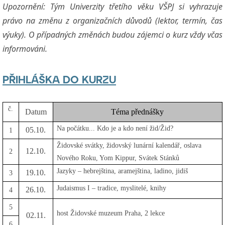
Upozornění: Tým Univerzity třetího věku VŠPJ si vyhrazuje
právo na změnu z organizačních důvodů (lektor, termín, čas
výuky). O případných změnách budou zájemci o kurz vždy včas
informováni.
PŘIHLÁŠKA DO KURZU
č.
Datum
Téma přednášky
Na počátku... Kdo je a kdo není žid/Žid?
05.10.
1
Židovské svátky, židovský lunární kalendář, oslava
12.10.
2
Nového Roku, Yom Kippur, Svátek Stánků
Jazyky – hebrejština, aramejština, ladino, jidiš
19.10.
3
Judaismus I – tradice, myslitelé, knihy
26.10.
4
5
host Židovské muzeum Praha, 2 lekce
02.11.
6