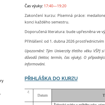
Čas výuky:
17:40—19:20
Zakončení kurzu:
Písemná práce: medailonek
konci každého semestru.
Doporučená literatura:
bude upřesněna ve v
Přihlášení: od 1. dubna 2026 prostřednictvím 
Upozornění: Tým Univerzity třetího věku VŠPJ s
důvodů (lektor, termín, čas výuky). O případn
informováni.
PŘIHLÁŠKA DO KURZU
ry
č.
7
Datum
T
Židovské svátky v průběhu roku, význ