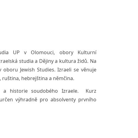
dia UP v Olomouci, obory Kulturní
zraelská studia a Dějiny a kultura židů. Na
 v oboru Jewish Studies. Izraeli se věnuje
, ruština, hebrejština a němčina.
a a historie soudobého Izraele.
Kurz
je určen výhradně pro absolventy prvního