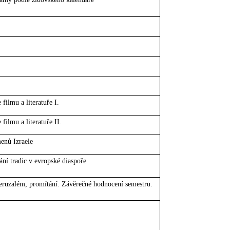
filmu a literatuře I.
filmu a literatuře II.
enů Izraele
ání tradic v evropské diaspoře
Jeruzalém, promítání. Závěrečné hodnocení semestru.