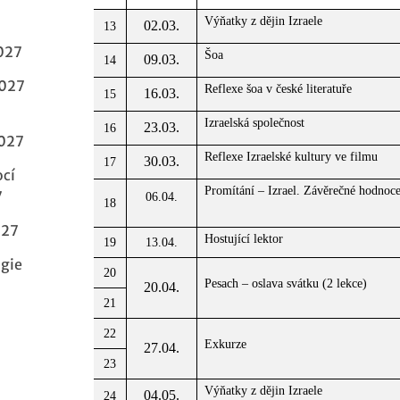
Výňatky z dějin Izraele
02.03.
13
027
Šoa
09.03.
14
2027
Reflexe šoa v české literatuře
16.03.
15
Izraelská společnost
23.03.
16
2027
Reflexe Izraelské kultury ve filmu
30.03.
17
ocí
Promítání – Izrael. Závěrečné hodnoce
7
06.04.
18
027
Hostující lektor
19
13.04.
ogie
20
Pesach – oslava svátku (2 lekce)
20.04.
21
22
Exkurze
27.04.
23
Výňatky z dějin Izraele
04.05.
24