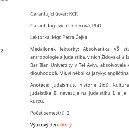
Garantující útvar:
KCR
Garant:
Ing. Ivica Linderová, PhD.
Lektorka:
Mgr. Petra Čejka
Medailonek lektorky:
Absolventka VŠ stu
 2
antropologie a Judaistika, v nich Židovská a I
Bar Illan University v Tel Avivu absolvovala
dlouhodobě. Mluví několika jazyky: angličtina
Anotace:
Judaismus, historie židů, kultur
Judaistika II. navazuje na Judaistiku I. a 
kurzu.
Počet semestrů:
2
Výukový den:
úterý