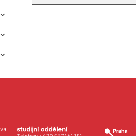
studijní oddělení
ava