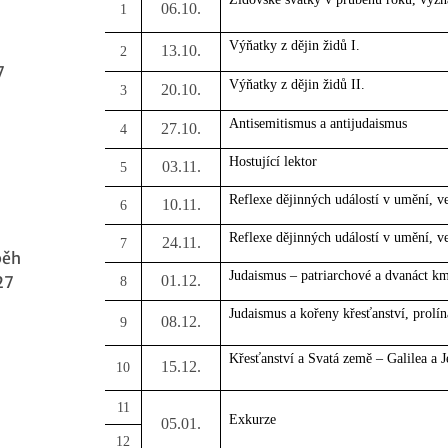
06.10.
1
Výňatky z dějin židů I.
13.10.
2
7
Výňatky z dějin židů II.
20.10.
3
Antisemitismus a antijudaismus
27.10.
4
Hostující lektor
03.11.
5
Reflexe dějinných událostí v umění, ve 
10.11.
6
Reflexe dějinných událostí v umění, ve 
24.11.
7
běh
Judaismus – patriarchové a dvanáct km
01.12.
27
8
Judaismus a kořeny křesťanství, prolín
08.12.
9
Křesťanství a Svatá země – Galilea a 
15.12.
10
11
Exkurze
05.01.
12