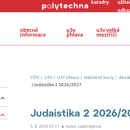
katedry
užite
odka
obecné
u3v
u3v velké
informace
jihlava
meziříčí
VŠPJ
/
U3V
/
U3V Jihlava
/
Nabízené kurzy
/
Akade
/ Judaistika 2 2026/2027
Judaistika 2 2026/2
5. 8. 2026 05:17
●
Autor: Lada Hájková