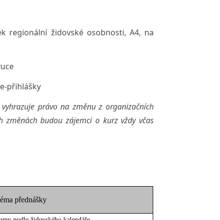
 regionální židovské osobnosti, A4, na
ýuce
e-přihlášky
i vyhrazuje právo na změnu z organizačních
ých změnách budou zájemci o kurz vždy včas
éma přednášky
amy podle židovského kalendáře