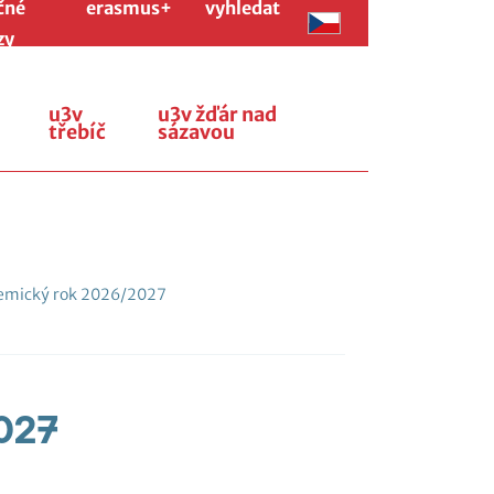
čné
erasmus+
vyhledat
zy
u3v
u3v žďár nad
třebíč
sázavou
mický rok 2026/2027
027