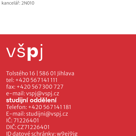
kancelář: 2N010
Tolstého 16 | 586 01 Jihlava
tel:
+420 567 141 111
fax:
+420 567 300 727
e-mail:
vspj@vspj.cz
studijní oddělení
Telefon:
+420 567 141 181
E-mail:
studijni@vspj.cz
IČ: 71226401
DIČ: CZ71226401
ID datové schránky: w9ej9jg