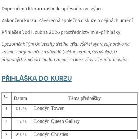
Doporučená literatura:
bude upřesněna ve výuce
Zakončení kurzu:
Závěrečná společná diskuze o dějinách umění
Přihlášení:
od 1. dubna 2026 prostřednictvím e-přihlášky
Upozornění: Tým Univerzity třetího věku VŠPJ si vyhrazuje právo na
změnu z organizačních důvodů (lektor, termín, čas výuky). O
případných změnách budou zájemci o kurz vždy včas informováni.
PŘIHLÁŠKA DO KURZU
Č.
Datum
Téma přednášky
Londýn Tower
01. 9.
1
Londýn Queen Gallery
15. 9.
2
Londýn Christies
29. 9.
3