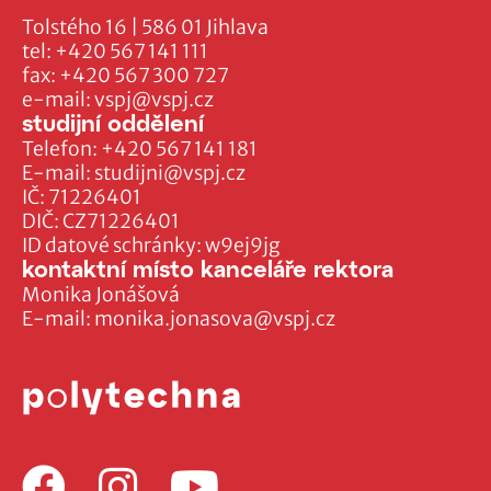
Tolstého 16 | 586 01 Jihlava
tel:
+420 567 141 111
fax:
+420 567 300 727
e-mail:
vspj@vspj.cz
studijní oddělení
Telefon:
+420 567 141 181
E-mail:
studijni@vspj.cz
IČ: 71226401
DIČ: CZ71226401
ID datové schránky: w9ej9jg
kontaktní místo kanceláře rektora
Monika Jonášová
E-mail:
monika.jonasova@vspj.cz