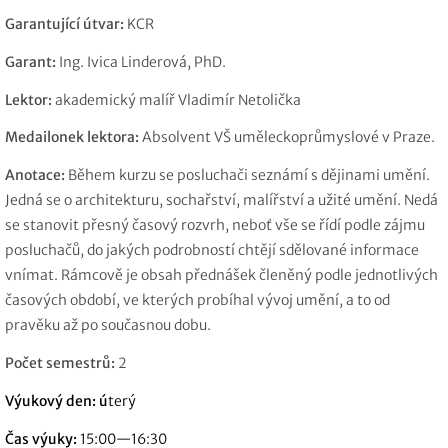
Garantující útvar:
KCR
Garant:
Ing. Ivica Linderová, PhD.
Lektor:
akademický malíř Vladimír Netolička
Medailonek lektora:
Absolvent VŠ uměleckoprůmyslové v Praze.
Anotace:
Během kurzu se posluchači seznámí s dějinami umění.
Jedná se o architekturu, sochařství, malířství a užité umění. Nedá
se stanovit přesný časový rozvrh, neboť vše se řídí podle zájmu
posluchačů, do jakých podrobností chtějí sdělované informace
vnímat. Rámcově je obsah přednášek členěný podle jednotlivých
časových období, ve kterých probíhal vývoj umění, a to od
pravěku až po současnou dobu.
Počet semestrů:
2
Výukový den: ú
terý
Čas výuky:
15:00—16:30